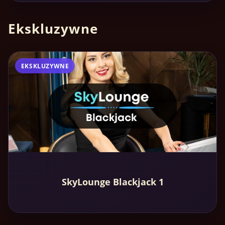
Ekskluzywne
EKSKLUZYWNE
Graj
SkyLounge Blackjack 1
Demo