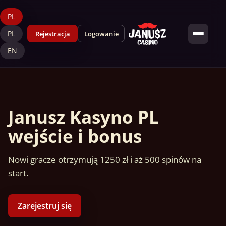
PL
PL
Rejestracja
Logowanie
EN
Janusz Kasyno PL
wejście i bonus
Nowi gracze otrzymują 1250 zł i aż 500 spinów na
start.
Zarejestruj się