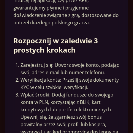
intuicyjnej aplikacji, czy przez APK,
gwarantujemy płynne i przyjemne
doświadczenie związane z grą, dostosowane do
potrzeb każdego polskiego gracza.
Rozpocznij w zaledwie 3
prostych krokach
Zarejestruj się: Utwórz swoje konto, podając
swój adres e-mail lub numer telefonu.
Weryfikacja konta: Prześlij swoje dokumenty
KYC w celu szybkiej weryfikacji.
Wpłać środki: Dodaj fundusze do swojego
konta w PLN, korzystając z BLIK, kart
kredytowych lub portfeli elektronicznych.
Upewnij się, że zgarniesz swój bonus
powitalny przez swój profil lub kasjera,
wykorzystując kod promocyjny dostępny na