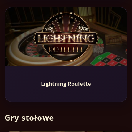
Graj
Lightning Roulette
Demo
Gry stołowe