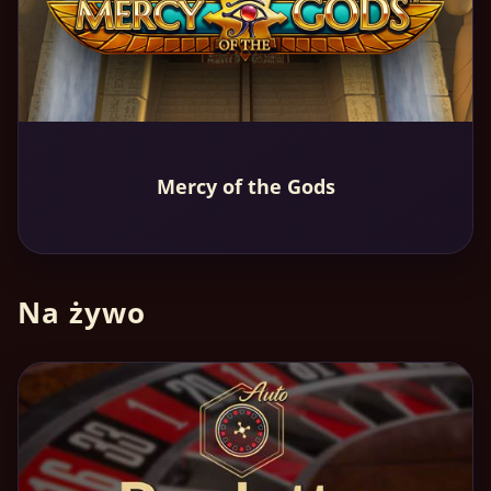
Graj
Mercy of the Gods
Demo
Na żywo