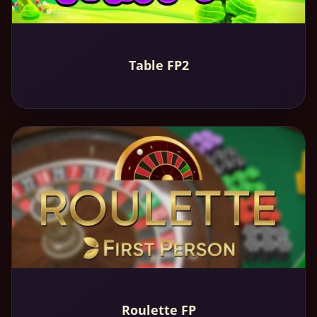
Graj
Table FP2
Demo
Graj
Roulette FP