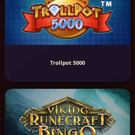
Graj
Trollpot 5000
Demo