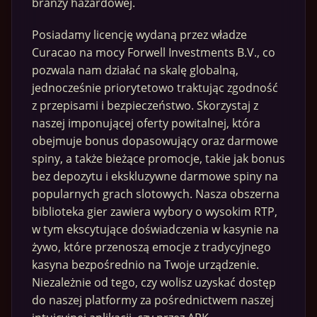
branży hazardowej.
Posiadamy licencję wydaną przez władze
Curacao na mocy Forwell Investments B.V., co
pozwala nam działać na skalę globalną,
jednocześnie priorytetowo traktując zgodność
z przepisami i bezpieczeństwo. Skorzystaj z
naszej imponującej oferty powitalnej, która
obejmuje bonus dopasowujący oraz darmowe
spiny, a także bieżące promocje, takie jak bonus
bez depozytu i ekskluzywne darmowe spiny na
popularnych grach slotowych. Nasza obszerna
biblioteka gier zawiera wybory o wysokim RTP,
w tym ekscytujące doświadczenia w kasynie na
żywo, które przenoszą emocje z tradycyjnego
kasyna bezpośrednio na Twoje urządzenie.
Niezależnie od tego, czy wolisz uzyskać dostęp
do naszej platformy za pośrednictwem naszej