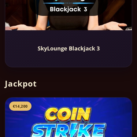
Graj
SkyLounge Blackjack 3
Demo
Jackpot
€14,200