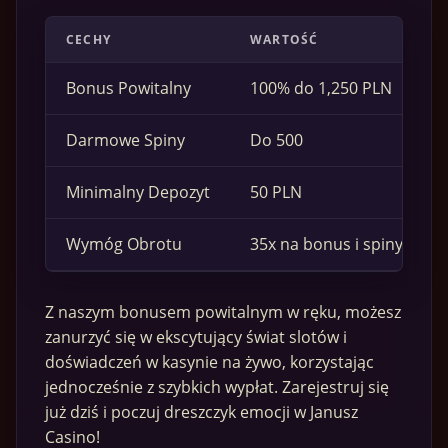
CECHY
WARTOŚĆ
Bonus Powitalny
100% do 1,250 PLN
Darmowe Spiny
Do 500
Minimalny Depozyt
50 PLN
Wymóg Obrotu
35x na bonus i spiny
Z naszym bonusem powitalnym w ręku, możesz
zanurzyć się w ekscytujący świat slotów i
doświadczeń w kasynie na żywo, korzystając
jednocześnie z szybkich wypłat. Zarejestruj się
już dziś i poczuj dreszczyk emocji w Janusz
Casino!