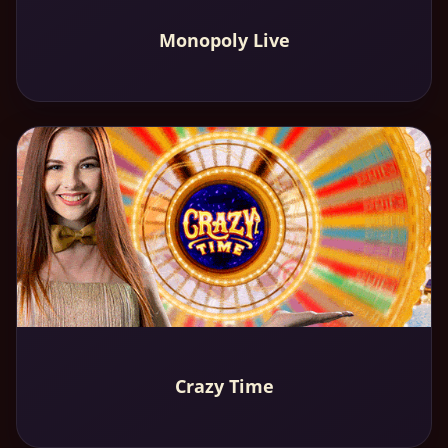
Graj
Monopoly Live
Demo
Graj
Crazy Time
Demo